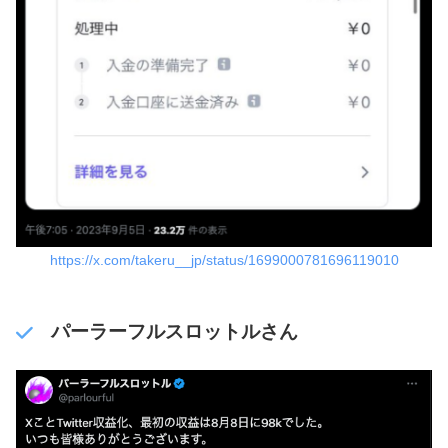
https://x.com/takeru__jp/status/1699000781696119010
パーラーフルスロットルさん