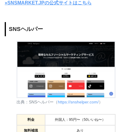
​​»SNSMARKET.JPの公式サイトはこちら
SNSヘルパー
出典：SNSヘルパー（
https://snshelper.com/
）
料金
外国人：95円〜（50いいね〜）
無料補填
あり