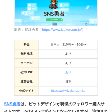
出典：SNS勇者（
https://www.izakenzan.jp/
）
料金
・日本人：210円〜（10個〜）
無料補填
あり
クーポン
あり
公式LINE
あり
運営会社
日本
公式サイト
https://www.izakenzan.jp/
SNS勇者
は、ビットデザインが特徴のフォロワー購入サ
イトです。かわいいデザインとなっていますが、追加され